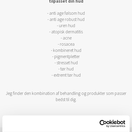
tilpasset din hud
- anti age følsom hud
- anti age robust hud
- uren hud
- atopisk dermatitis
- acne
- rosacea
- kombineret hud
- pigmentpletter
- stresset hud
- tør hud
- extremt tør hud
Jeg finder den kombination af behandling og produkter som passer
bedst til dig.