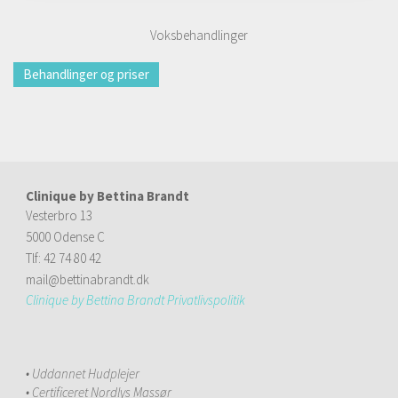
Voksbehandlinger
Behandlinger og priser
Clinique by Bettina Brandt
Vesterbro 13
5000 Odense C
Tlf: 42 74 80 42
mail@bettinabrandt.dk
Clinique by Bettina Brandt Privatlivspolitik
• Uddannet Hudplejer
• C
ertificeret Nordlys Massør